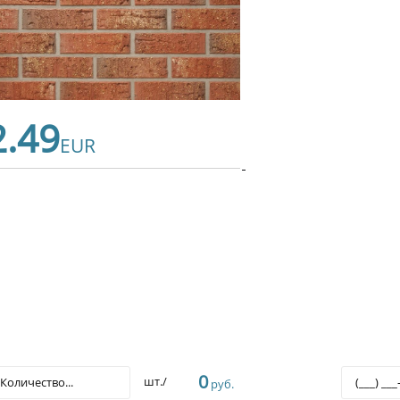
2.49
EUR
0
шт./
руб.