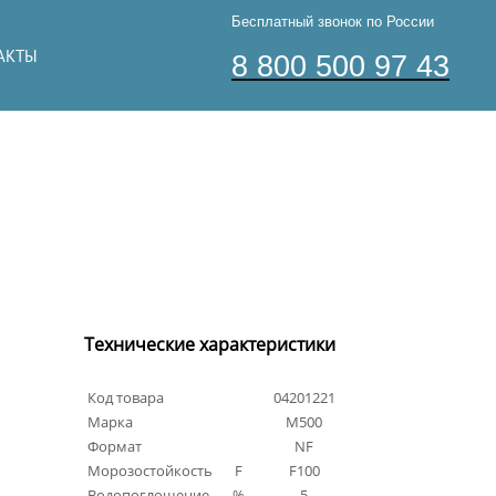
Бесплатный звонок по России
АКТЫ
8 800 500 97 43
Технические характеристики
Код товара
04201221
Марка
М500
Формат
NF
Морозостойкость
F
F100
Водопоглощение
%
5