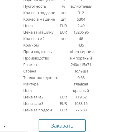
Пустотность
%
полнотелый
Кол-во в поддоне
шт
312
Кол-во в машине
шт
5304
Цена
EUR
2.49
Цена за машину
EUR
13206.96
Кол-во в м2
шт
48
Кол/кбм
435
Производитель
roben кирпич
Производство
импортный
Размер
240x115x71
Страна
Польша
Теплопроводность
0,68
Фактура
гладкая
Цвет
красный
Цена за м2
EUR
119.52
Цена за м3
EUR
1083.15
Цена за поддон
EUR
776.88