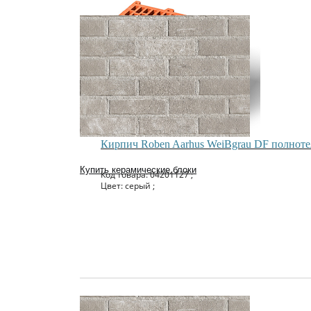
Кирпич Roben Aarhus WeiBgrau DF полнот
Купить керамические блоки
Код товара: 04201127 ;
Цвет: серый ;