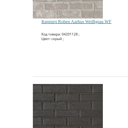
Кирпич Roben Aarhus WeiBgrau WF
Код товара: 04201128 ;
Цвет: серый ;